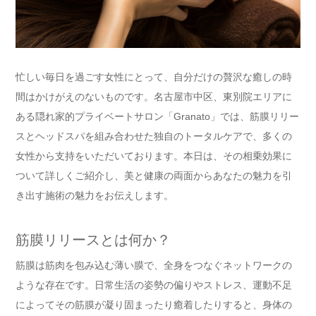
忙しい毎日を過ごす女性にとって、自分だけの贅沢な癒しの時
間はかけがえのないものです。名古屋市中区、東別院エリアに
ある隠れ家的プライベートサロン「Granato」では、筋膜リリー
スとヘッドスパを組み合わせた独自のトータルケアで、多くの
女性から支持をいただいております。本日は、その相乗効果に
ついて詳しくご紹介し、美と健康の両面からあなたの魅力を引
き出す施術の魅力をお伝えします。
筋膜リリースとは何か？
筋膜は筋肉を包み込む薄い膜で、全身をつなぐネットワークの
ような存在です。日常生活の姿勢の偏りやストレス、運動不足
によってその筋膜が凝り固まったり癒着したりすると、身体の