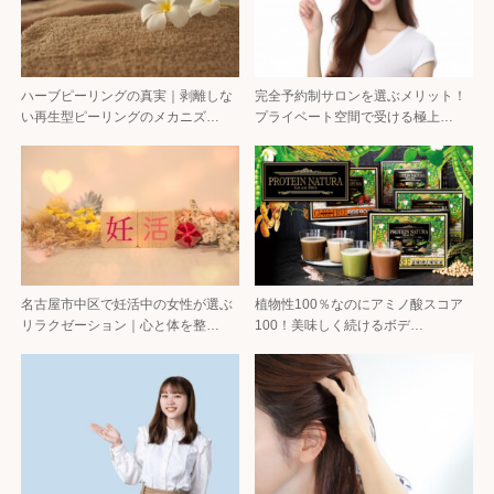
ハーブピーリングの真実｜剥離しな
完全予約制サロンを選ぶメリット！
い再生型ピーリングのメカニズ…
プライベート空間で受ける極上…
名古屋市中区で妊活中の女性が選ぶ
植物性100％なのにアミノ酸スコア
リラクゼーション｜心と体を整…
100！美味しく続けるボデ…