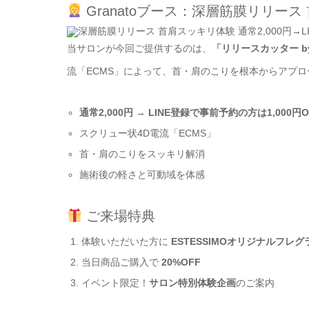
Granatoブース：深層筋膜リリー
当サロンが今回ご提供するのは、
「リリースカッター by E
流「ECMS」によって、首・肩のこりを根本からアプロ
通常2,000円
→
LINE登録で事前予約の方は1,000円O
スクリュー状4D電流「ECMS」
首・肩のこりをスッキリ解消
施術後の軽さと可動域を体感
ご来場特典
体験いただいた方に
ESTESSIMOオリジナルフレグ
当日商品ご購入で
20%OFF
イベント限定！
サロン特別体験企画
のご案内