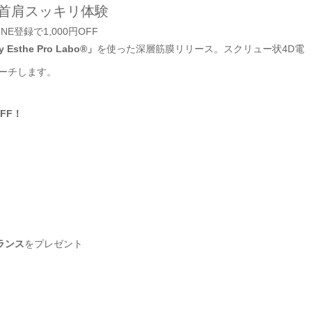
ス 首肩スッキリ体験
sthe Pro Labo®」
を使った深層筋膜リリース。スクリュー状4D電
ーチします。
FF！
ランス
をプレゼント