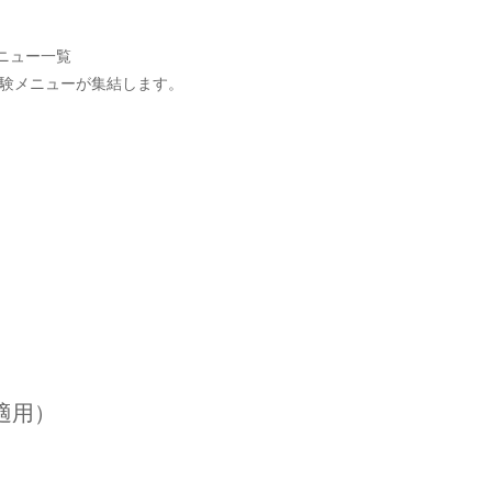
験メニューが集結します。
F適用）