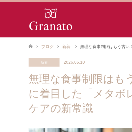
ブログ
新着
無理な食事制限はもう古い
2026.05.10
新着
無理な食事制限はも
に着目した「メタボ
ケアの新常識