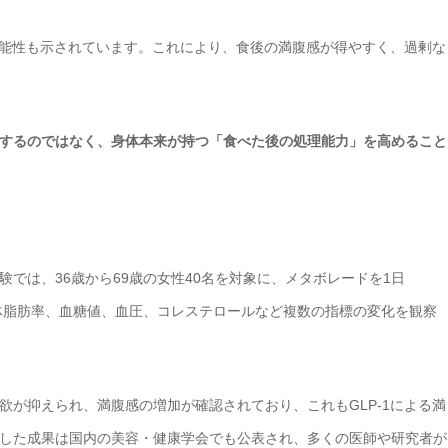
る可能性も示されています。これにより、食後の満腹感が得やすく、過剰な
するのではなく、身体本来が持つ「食べた後の処理能力」を高めること
では、36歳から69歳の女性40名を対象に、メタボレードを1日
や体脂肪率、血糖値、血圧、コレステロールなど複数の指標の変化を観察
欲が抑えられ、満腹感の増加が確認されており、これもGLP-1による満
した成果は国内の美容・健康学会でも公表され、多くの医師や研究者が