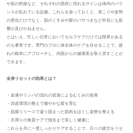
や肌の乾燥など、それぞれの箇所に現れるサインは体内のバラ
ンスが乱れている証拠。これらを放っておくと、肩こりや姿勢
の悪化だけでなく、肌のくすみや髪のパサつきなど外見にも影
響が及びかねません。
とはいえ、忙しい日常においてセルフケアだけでは限界がある
のも事実です。専門のプロに体全体のケアを任せることで、疲
れの根本にアプローチし、内面からの健康美を取り戻すことが
できます。
全身リセットの効果とは？
・血液やリンパの流れの促進によるむくみの改善
・頭皮環境の整えで健やかな髪を育む
・筋膜リリースで凝り固まった筋肉をほぐし姿勢を整える
・爪周りの角質ケアで指先まで美しく健康に
これらを月に一度しっかりケアすることで、日々の疲労をリセ