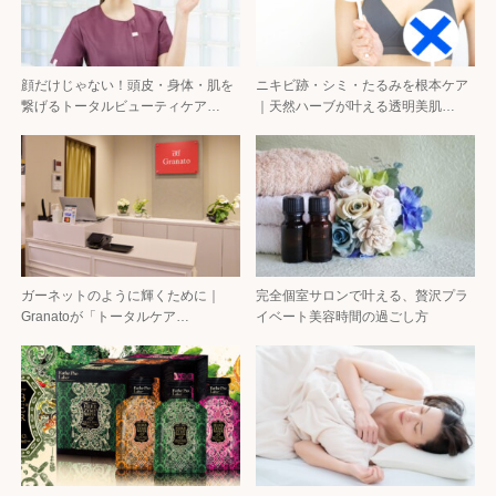
顔だけじゃない！頭皮・身体・肌を
ニキビ跡・シミ・たるみを根本ケア
繋げるトータルビューティケア…
｜天然ハーブが叶える透明美肌…
ガーネットのように輝くために｜
完全個室サロンで叶える、贅沢プラ
Granatoが「トータルケア…
イベート美容時間の過ごし方