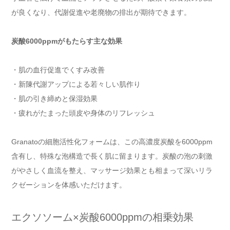
が良くなり、代謝促進や老廃物の排出が期待できます。
炭酸6000ppmがもたらす主な効果
・肌の血行促進でくすみ改善
・新陳代謝アップによる若々しい肌作り
・肌の引き締めと保湿効果
・疲れがたまった頭皮や身体のリフレッシュ
Granatoの細胞活性化フォームは、この高濃度炭酸を6000ppm
含有し、特殊な泡構造で長く肌に留まります。炭酸の泡の刺激
がやさしく血流を整え、マッサージ効果とも相まって深いリラ
クゼーションを体感いただけます。
エクソソーム×炭酸6000ppmの相乗効果