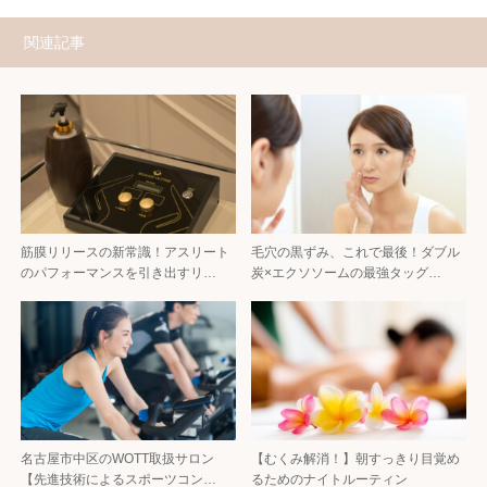
関連記事
筋膜リリースの新常識！アスリート
毛穴の黒ずみ、これで最後！ダブル
のパフォーマンスを引き出すリ…
炭×エクソソームの最強タッグ…
名古屋市中区のWOTT取扱サロン
【むくみ解消！】朝すっきり目覚め
【先進技術によるスポーツコン…
るためのナイトルーティン