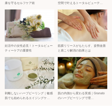
康を守るセルフケア術
空間で叶えるトータルビューテ…
妊活中の女性必見！トータルビュー
筋膜リリースがもたらす、姿勢改善
ティーケアの重要性
と肩こり解消の効果とは
剥離しないハーブピーリング｜敏感
肌の内側から変わる実感｜Granato
肌でも始められるエイジングケ…
のハーブピーリングで理…